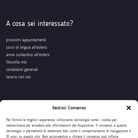
A cosa sei interessato?
prossimi appuntamenti
corsi di lingua all’estero
anno scolastico all’estero
filosofia mb
condizioni generali
lavora con noi
Seguici su
Gestisci Consenso
Per fornire le migliori esperienze, utilizziamo tecnologie come i cookie per
memorizzare e/o accedere alle informazioni del dispositivo. Il consenso a queste
tecnologie ci permetterà di elaborare dati come il comportamento di navigazione o
ID unici su questo sito. Non acconsentire o ritirare il consenso può influire