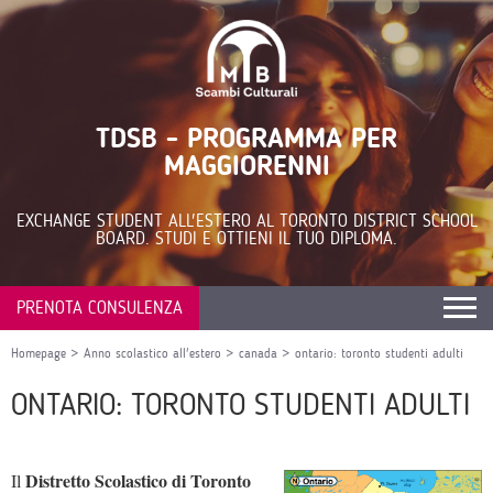
TDSB - PROGRAMMA PER
MAGGIORENNI
EXCHANGE STUDENT ALL'ESTERO AL TORONTO DISTRICT SCHOOL
BOARD. STUDI E OTTIENI IL TUO DIPLOMA.
PRENOTA CONSULENZA
Homepage
>
Anno scolastico all'estero
>
canada
>
ontario: toronto studenti adulti
ONTARIO: TORONTO STUDENTI ADULTI
Distretto Scolastico di Toronto
Il