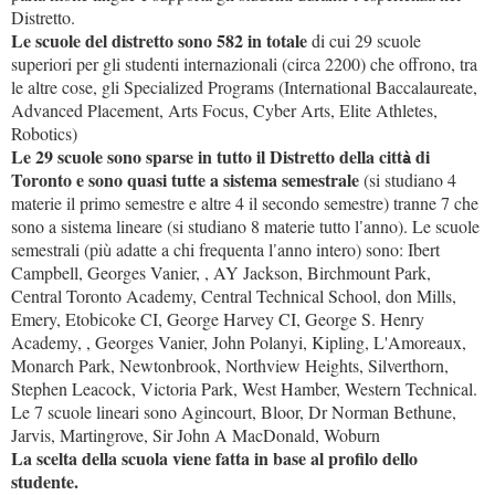
Distretto.
Le scuole del distretto sono 582 in totale
di cui 29 scuole
superiori per gli studenti internazionali (circa 2200) che offrono, tra
le altre cose, gli Specialized Programs (International Baccalaureate,
Advanced Placement, Arts Focus, Cyber Arts, Elite Athletes,
Robotics)
Le 29 scuole sono sparse in tutto il Distretto della citt
di
à
Toronto e sono quasi tutte a sistema semestrale
(si studiano 4
materie il primo semestre e altre 4 il secondo semestre) tranne 7 che
sono a sistema lineare (si studiano 8 materie tutto l
anno). Le scuole
’
semestrali (pi
adatte a chi frequenta l
anno intero) sono: Ibert
ù
’
Campbell, Georges Vanier, , AY Jackson, Birchmount Park,
Central Toronto Academy, Central Technical School, don Mills,
Emery, Etobicoke CI, George Harvey CI, George S. Henry
Academy, , Georges Vanier, John Polanyi, Kipling, L'Amoreaux,
Monarch Park, Newtonbrook, Northview Heights, Silverthorn,
Stephen Leacock, Victoria Park, West Hamber, Western Technical.
Le 7 scuole lineari sono Agincourt, Bloor, Dr Norman Bethune,
Jarvis, Martingrove, Sir John A MacDonald, Woburn
La scelta della scuola viene fatta in base al profilo dello
studente.