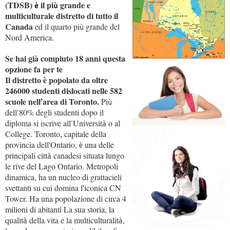
(TDSB)
il pi
grande e
è
ù
multiculturale distretto di tutto il
Canada
ed il quarto pi
grande del
ù
Nord America.
Se hai già compiuto 18 anni questa
opzione fa per te
Il distretto è popolato da oltre
246000 studenti dislocati nelle 582
scuole nell
area di Toronto.
Pi
’
ù
dell
80% degli studenti dopo il
’
diploma si iscrive all
Universit
o al
’
à
College. Toronto, capitale della
provincia dell'Ontario,
una delle
è
principali citt
canadesi situata lungo
à
le rive del Lago Ontario. Metropoli
dinamica, ha un nucleo di grattacieli
svettanti su cui domina l'iconica CN
Tower. Ha una popolazione di circa 4
milioni di abitanti La sua storia, la
qualit
della vita e la multiculturalit
,
à
à