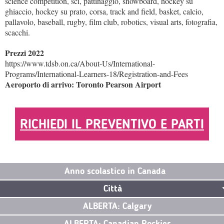
science competition, sci, pattinaggio, snowboard, hockey su
ghiaccio, hockey su prato, corsa, track and field, basket, calcio,
pallavolo, baseball, rugby, film club, robotics, visual arts, fotografia,
scacchi.
Prezzi 2022
https://www.tdsb.on.ca/About-Us/International-
Programs/International-Learners-18/Registration-and-Fees
Aeroporto di arrivo: Toronto Pearson Airport
RICHIEDI IL PREVENTIVO E PARTI
Anno scolastico in Canada
Città
ALBERTA: Calgary
ALBERTA: Canadian Rockies