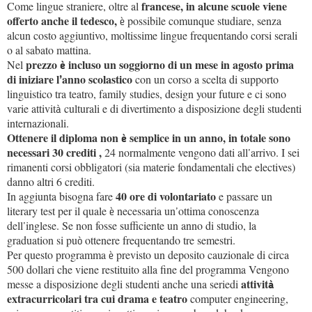
francese, in alcune scuole viene
Come lingue straniere, oltre al
offerto anche il tedesco,
possibile comunque studiare, senza
è
alcun costo aggiuntivo, moltissime lingue frequentando corsi serali
o al sabato mattina.
prezzo
incluso un soggiorno di un mese in agosto prima
Nel
è
di iniziare l
anno scolastico
con un corso a scelta di supporto
’
linguistico tra teatro, family studies, design your future e ci sono
varie attivit
culturali e di divertimento a disposizione degli studenti
à
internazionali.
Ottenere il diploma non
semplice in un anno, in totale sono
è
necessari 30 crediti ,
24 normalmente vengono dati all
arrivo. I sei
’
rimanenti corsi obbligatori (sia materie fondamentali che electives)
danno altri 6 crediti.
40 ore di volontariato
In aggiunta bisogna fare
e passare un
literary test per il quale
necessaria un
ottima conoscenza
è
’
dell
inglese. Se non fosse sufficiente un anno di studio, la
’
graduation si pu
ottenere frequentando tre semestri.
ò
Per questo programma
previsto un deposito cauzionale di circa
è
500 dollari che viene restituito alla fine del programma Vengono
attivit
messe a disposizione degli studenti anche una seriedi
à
extracurricolari tra cui drama e teatro
computer engineering,