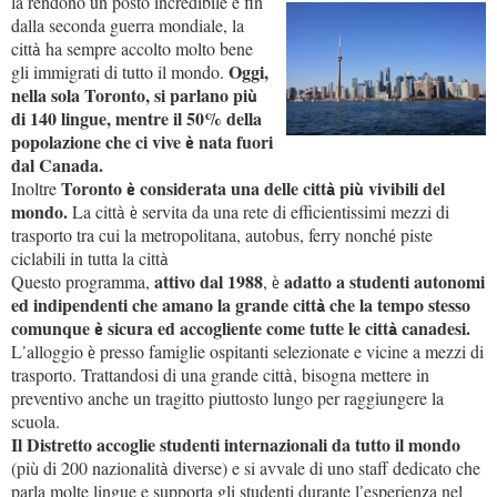
la rendono un posto incredibile e fin
dalla seconda guerra mondiale, la
citt
ha sempre accolto molto bene
à
Oggi,
gli immigrati di tutto il mondo.
nella sola Toronto, si parlano pi
ù
di 140 lingue, mentre il 50% della
popolazione che ci vive
nata fuori
è
dal Canada.
Toronto
considerata una delle citt
pi
vivibili del
Inoltre
è
à
ù
mondo.
La citt
servita da una rete di efficientissimi mezzi di
à
è
trasporto tra cui la metropolitana, autobus, ferry nonch
piste
é
ciclabili in tutta la citt
à
attivo dal 1988
adatto a studenti autonomi
Questo programma,
,
è
ed indipendenti che amano la grande citt
che la tempo stesso
à
comunque
sicura ed accogliente come tutte le citt
canadesi.
è
à
L
alloggio
presso famiglie ospitanti selezionate e vicine a mezzi di
’
è
trasporto. Trattandosi di una grande citt
, bisogna mettere in
à
preventivo anche un tragitto piuttosto lungo per raggiungere la
scuola.
Il Distretto accoglie studenti internazionali da tutto il mondo
(pi
di 200 nazionalit
diverse) e si avvale di uno staff dedicato che
ù
à
parla molte lingue e supporta gli studenti durante l
esperienza nel
’